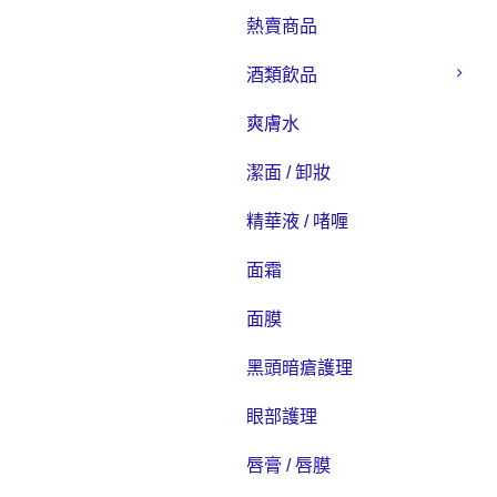
熱賣商品
酒類飲品
爽膚水
潔面 / 卸妝
精華液 / 啫喱
面霜
面膜
黑頭暗瘡護理
眼部護理
唇膏 / 唇膜