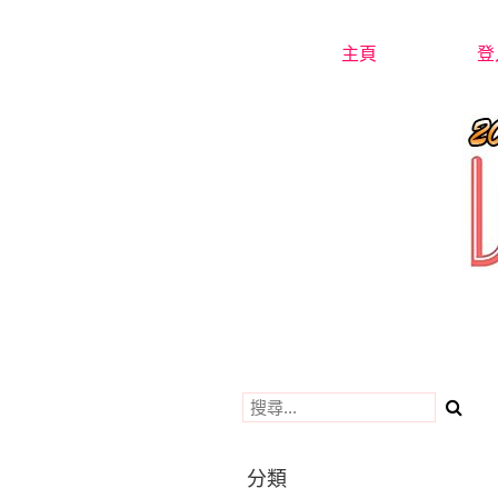
主頁
登
分類