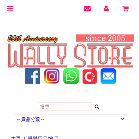
Toggle
navigation
主頁
/
纖體用品/食品