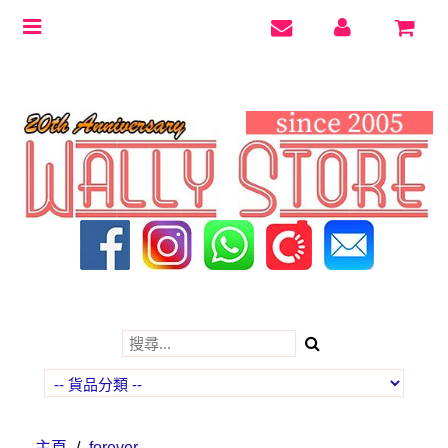
Toggle
navigation
主頁
/
forever