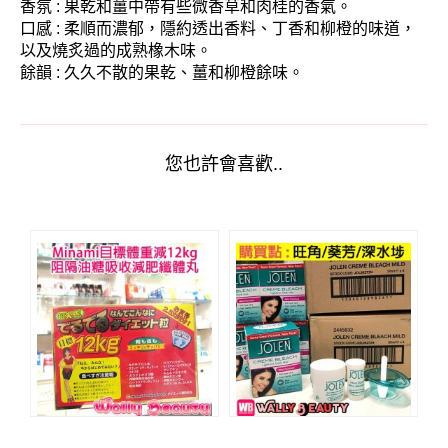
香氛 : 果乾和薑中帶有些微香草和肉桂的香氣。
口感 : 柔順而濃郁，隱約透出香料、丁香和柳橙的味道，
以及燒炙過的成熟橡木味。
餘韻 : 久久不散的果乾、薑和柳橙餘味。
您也許會喜歡..