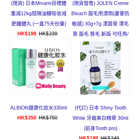
(現貨) 日本Minami目標體
(現貨發售) JOLEN Creme
重減12kg阻隔油糖吸收減
Bleach 眉毛用漂劑(蘆薈防
肥纖體丸 (一盒75天份量)
敏感) 30g+7g 漂眉膏 漂毛
HK$
199
HK$
239
膏 面毛 唇毛 新版 可旺角/
葵芳/深水埗取
HK$
63
HK$
78
ALBION健康化妝水330ml
(代訂) 日本 Shiny Tooth
HK$
350
HK$
750
White 牙齒美白精華 30ml
(前身Tooth pro)
HK$
199
HK$
249