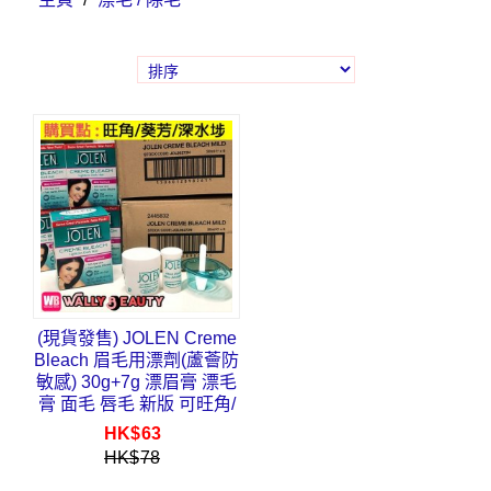
(現貨發售) JOLEN Creme
Bleach 眉毛用漂劑(蘆薈防
敏感) 30g+7g 漂眉膏 漂毛
膏 面毛 唇毛 新版 可旺角/
葵芳/深水埗取
HK$
63
HK$
78