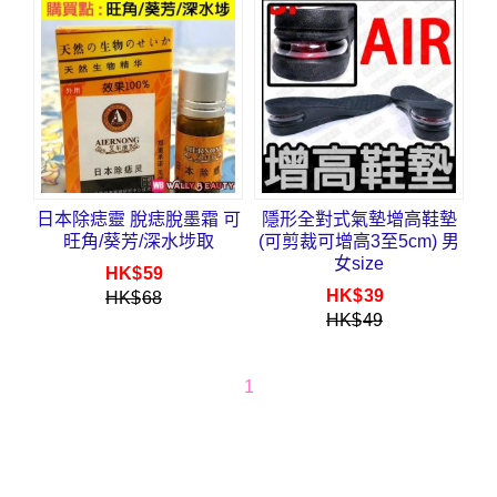
日本除痣靈 脫痣脫墨霜 可
隱形全對式氣墊增高鞋墊
旺角/葵芳/深水埗取
(可剪裁可增高3至5cm) 男
女size
HK$
59
HK$
39
HK$
68
HK$
49
1