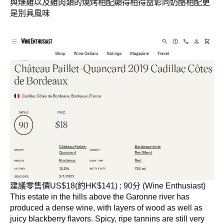
與燻雞以及雞肉類的燒烤相配顯得相得益彰
同奶酪相配更
是別具風味
建議零售價US$18(約HK$141) ; 90分 (Wine Enthusiast)
This estate in the hills above the Garonne river has
produced a dense wine, with layers of wood as well as
juicy blackberry flavors. Spicy, ripe tannins are still very