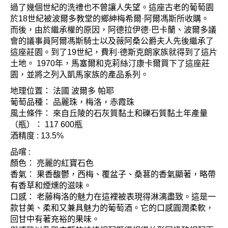
過了幾個世紀的洗禮也不曾讓人失望。
這座古老的葡萄園
於18世紀被波爾多教堂的鄉紳梅希爾·阿爾馮斯所收購。
而後，由於繼承權的原因，阿德拉伊
德·巴卡蘭、波爾多議
會的議事員阿爾馮斯騎士以及薇阿桑公爵夫人先後繼承了
這座莊園。
到了19世紀，費利·德斯克朗家族就得到了這片
土地。 1970年，馬塞爾和克莉絲汀康卡爾買下了這座莊
園，並將之
列入凱馬家族的產品系列。
地理位置：
法國 波爾多 帕耶
葡萄品種： 品麗珠，梅洛，赤霞珠
風土條件： 來自丘陵的石灰質黏土
和礫石質黏土年產量
（瓶）： 117 600瓶
酒精度 :
13.5%
品嚐 :
顏色： 亮麗的紅寶石色
香氣： 果香馥鬱，西梅、覆盆子、桑葚的香氣顯著，略帶
有香草和煙燻的滋味。
口感： 老藤梅洛的魅力在這裡被表現得淋漓盡致。這是
一
款甘美、柔和又兼具魅力的葡萄酒。它的口感
圓潤柔軟，
回甘中有著充裕的果味。