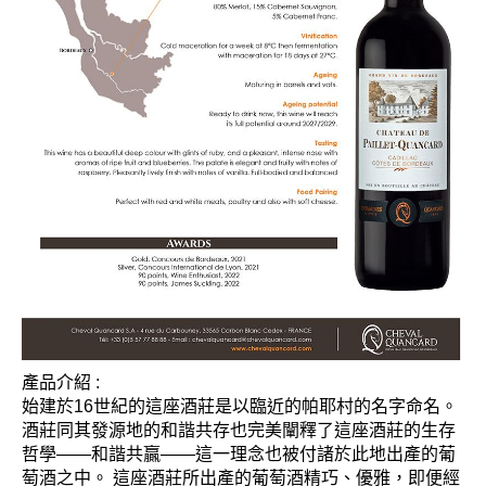
產品介紹 :
始建於16世紀的這座酒莊是以臨近的帕耶村的名字命名。
酒莊同其發源地的和諧共存也完美闡釋了這座酒莊的生存
哲學——和諧共贏——這一理念也被付諸於此地出產
的葡
萄酒之中。 這座酒莊所出產的葡萄酒精巧、優雅，即便經