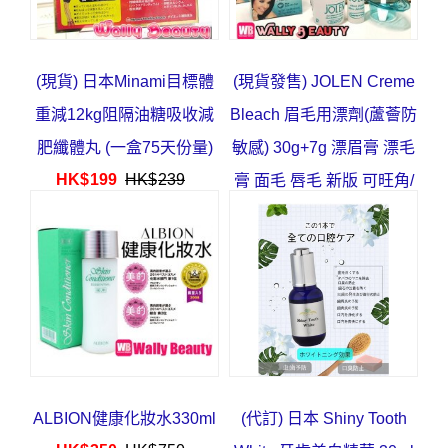
(現貨) 日本Minami目標體
(現貨發售) JOLEN Creme
重減12kg阻隔油糖吸收減
Bleach 眉毛用漂劑(蘆薈防
肥纖體丸 (一盒75天份量)
敏感) 30g+7g 漂眉膏 漂毛
HK$
199
HK$
239
膏 面毛 唇毛 新版 可旺角/
葵芳/深水埗取
HK$
63
HK$
78
ALBION健康化妝水330ml
(代訂) 日本 Shiny Tooth