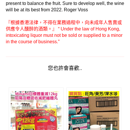
present to balance the fruit. Sure to develop well, the wine
will be at its best from 2022. Roger Voss
『根據香港法律，不得在業務過程中，向未成年人售賣或
供應令人醺醉的酒類。』 “ Under the law of Hong Kong,
intoxicating liquor must not be sold or supplied to a minor
in the course of business.”
您也許會喜歡..