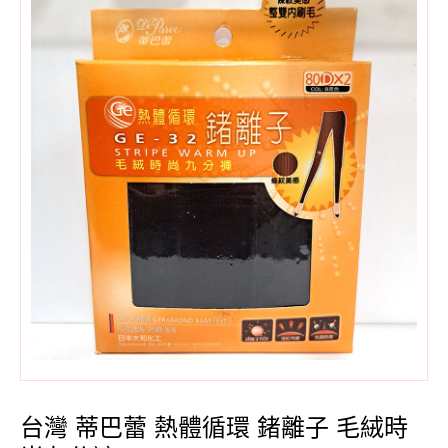
台灣 蒂巴蕾 熱體循環 鍺離子 毛絨時