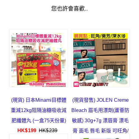
您也許會喜歡..
(現貨) 日本Minami目標體
(現貨發售) JOLEN Creme
重減12kg阻隔油糖吸收減
Bleach 眉毛用漂劑(蘆薈防
肥纖體丸 (一盒75天份量)
敏感) 30g+7g 漂眉膏 漂毛
HK$
199
HK$
239
膏 面毛 唇毛 新版 可旺角/