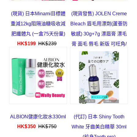
(現貨) 日本Minami目標體
(現貨發售) JOLEN Creme
重減12kg阻隔油糖吸收減
Bleach 眉毛用漂劑(蘆薈防
肥纖體丸 (一盒75天份量)
敏感) 30g+7g 漂眉膏 漂毛
HK$
199
HK$
239
膏 面毛 唇毛 新版 可旺角/
葵芳/深水埗取
HK$
63
HK$
78
ALBION健康化妝水330ml
(代訂) 日本 Shiny Tooth
HK$
350
HK$
750
White 牙齒美白精華 30ml
(前身Tooth pro)