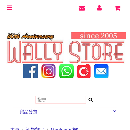
Toggle
navigation
主頁
/
酒類飲品
/
Mouton(木桐)