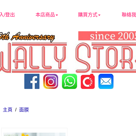
入/登出
本店商品
購買方式
聯絡
主頁
/
面膜