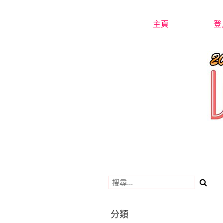
主頁
登
分類