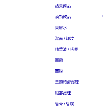
熱賣商品
酒類飲品
爽膚水
潔面 / 卸妝
精華液 / 啫喱
面霜
面膜
黑頭暗瘡護理
眼部護理
唇膏 / 唇膜