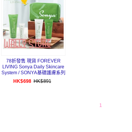
78折發售 現貨 FOREVER
LIVING Sonya Daily Skincare
System / SONYA基礎護膚系列
HK$
698
HK$
891
1