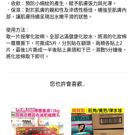
．收歛：預防小細紋的產生，賦予肌膚張力與光澤。
．保濕：對於肌膚的親和性及滲透性極佳，補強至肌膚內
部，讓肌膚持續呈現出水嫩平滑的狀態。
使用方法 :
取一片按摩化妝棉，全部沾滿健康化妝水，將濕的化妝棉
一層層撕下，可撕成5片，分別貼在額頭、兩頰各貼上2
片，最後1片撕成一半後貼上鼻頭和下巴，濕敷5分鐘後，
將化妝棉取下即可。
您也許會喜歡..