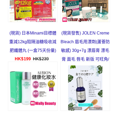
(現貨) 日本Minami目標體
(現貨發售) JOLEN Creme
重減12kg阻隔油糖吸收減
Bleach 眉毛用漂劑(蘆薈防
肥纖體丸 (一盒75天份量)
敏感) 30g+7g 漂眉膏 漂毛
HK$
199
HK$
239
膏 面毛 唇毛 新版 可旺角/
葵芳/深水埗取
HK$
63
HK$
78