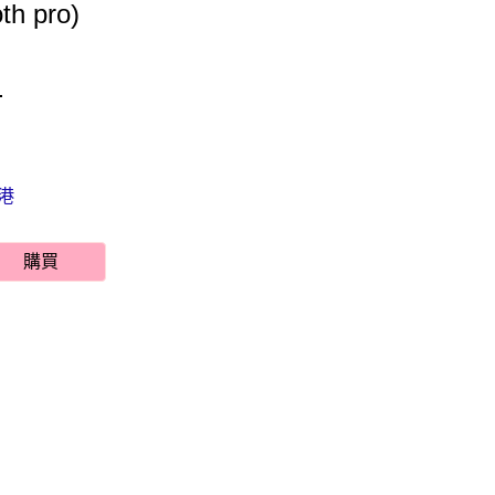
h pro)
9
港
購買