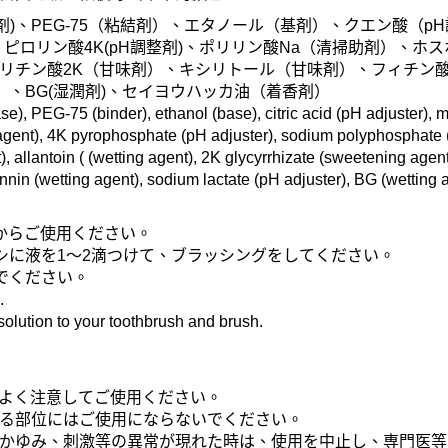
(基剤)、PEG-75（粘結剤）、エタノール（基剤）、クエン酸（
ピロリン酸4K(pH調整剤)、ポリリン酸Na（清掃助剤）、ホ
リチン酸2K（甘味剤）、キシリトール（甘味剤）、フィチン酸
）、BG(湿潤剤)、セイヨウハッカ油（着香剤）
se), PEG-75 (binder), ethanol (base), citric acid (pH adjuster), m
 agent), 4K pyrophosphate (pH adjuster), sodium polyphosphate 
, allantoin ( (wetting agent), 2K glycyrrhizate (sweetening agent
annin (wetting agent), sodium lactate (pH adjuster), BG (wetting 
からご使用ください。
シに液を1～2滴つけて、ブラッシングをしてください。
でください。
.
 solution to your toothbrush and brush.
よく注意してご使用ください。
る部位にはご使用にならないでください。
かゆみ、刺激等の異常が現れた時は、使用を中止し、専門医等