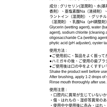
成分 : グリセリン(湿潤剤)、水
香剤）、亜塩素酸Na（清掃剤）、
ラントイン（湿潤剤）、グリチル
（湿潤剤）、乳酸Na（pH調整剤
Glycerin (wetting agent), water (ba
agent), sodium chlorite (cleaning
oligosaccharide Ca (wetting agent)
phytic acid (pH adjuster), oyster t
使用方法 :
●ご使用前に、製品をよく振って
●ハミガキの後、ご使用の歯ブラ
●ご使用後は口の中をよくすすい
Shake the product well before use
After brushing, apply 1-2 drops of
Rinse mouth thoroughly after use.
使用注意 :
・口腔内に異常が生じていないか
・傷、はれもの、湿疹等異常のあ
・使用中や使用後に赤み、はれ、