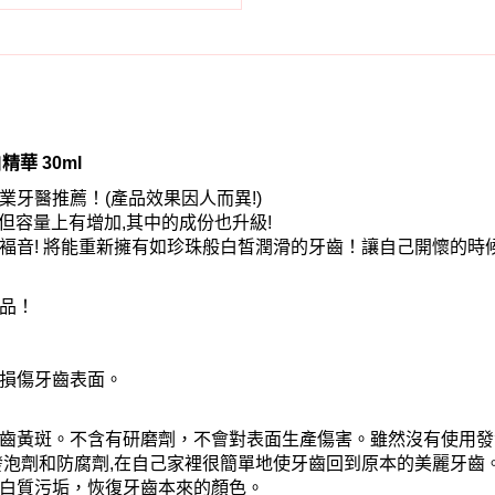
白精華 30ml
牙醫推薦！(產品效果因人而異!)
! 不但容量上有增加,其中的成份也升級!
褔音! 將能重新擁有如珍珠般白皙潤滑的牙齒！讓自己開懷的時
品！
損傷牙齒表面。
齒黃斑。不含有研磨劑，不會對表面生產傷害。雖然沒有使用發
發泡劑和防腐劑,在自己家裡很簡單地使牙齒回到原本的美麗牙齒
白質污垢，恢復牙齒本來的顏色。