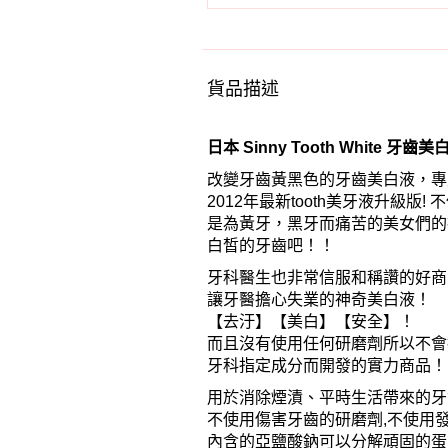
貨品描述
日本 Sinny Tooth White 牙齒美
改變牙齒黃黑色的牙齒美白液，專業
2012年最新tooth美牙液升級版
是為黃牙，黑牙而痛苦的美女們的
白皙的牙齒吧！！
牙科醫生也非常信服和稱讚的好商
讓牙醫擔心失業的神奇美白液！
【去汙】【美白】【安全】！
而且沒有使用任何研磨劑所以不會
牙科指定成分而開發的實力商品！
用於消除煙漬、平時生活帶來的牙
不使用傷害牙齒的研磨劑,不使用
內含的亞鹽酸鈉可以分解頑固的蛋