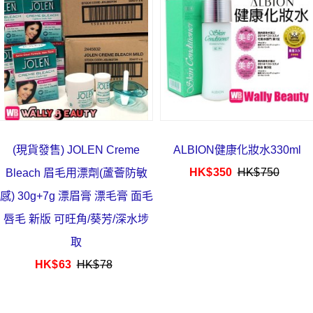
(現貨發售) JOLEN Creme
ALBION健康化妝水330ml
HK$
350
HK$
750
Bleach 眉毛用漂劑(蘆薈防敏
感) 30g+7g 漂眉膏 漂毛膏 面毛
唇毛 新版 可旺角/葵芳/深水埗
取
HK$
63
HK$
78