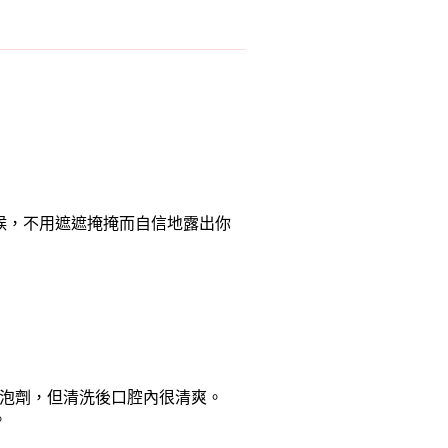
候，不用遮遮掩掩而自信地露出你
泡劑，但清洗後口腔內很清爽。
。