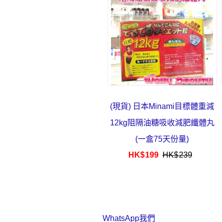
(現貨) 日本Minami目標體重減
12kg阻隔油糖吸收減肥纖體丸
(一盒75天份量)
HK$
199
HK$
239
WhatsApp我們